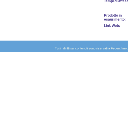
Tempi di attes
Prodotto in
esaurimento:
Link Web:
Tutti i diritti sui contenuti sono riservati a Federc