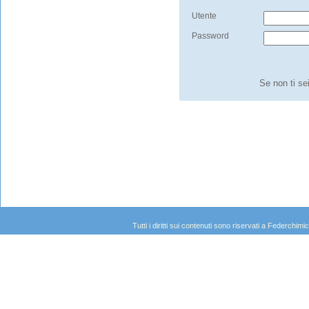
Utente
Password
Se non ti se
Tutti i diritti sui contenuti sono riservati a Federc