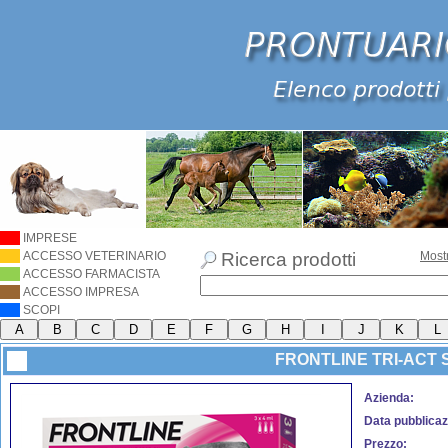
IMPRESE
ACCESSO VETERINARIO
Ricerca prodotti
Most
ACCESSO FARMACISTA
ACCESSO IMPRESA
SCOPI
FRONTLINE TRI-ACT 
Azienda:
Data pubblicaz
Prezzo: