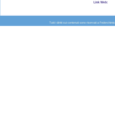
Link Web:
Tutti i diritti sui contenuti sono riservati a Federc